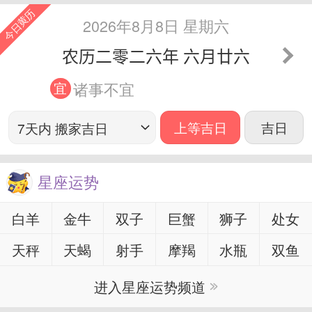
今日黄历
2026年8月8日 星期六
农历二零二六年 六月廿六
诸事不宜
宜
7天内 搬家吉日
上等吉日
吉日
星座运势
白羊
金牛
双子
巨蟹
狮子
处女
天秤
天蝎
射手
摩羯
水瓶
双鱼
进入星座运势频道