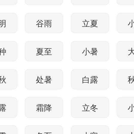
明
谷雨
立夏
种
夏至
小暑
秋
处暑
白露
露
霜降
立冬