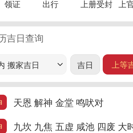
领证
出行
上册受封
上
历吉日查询
上等
内 搬家吉日
吉日
神
天恩
解神
金堂
鸣吠对
神
九坎
九焦
五虚
咸池
四废
大