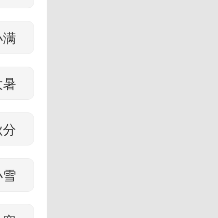
小满
大暑
秋分
小雪