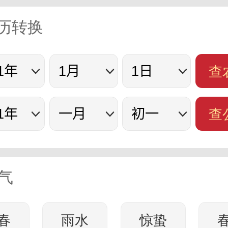
历转换
查
查
节气
春
雨水
惊蛰