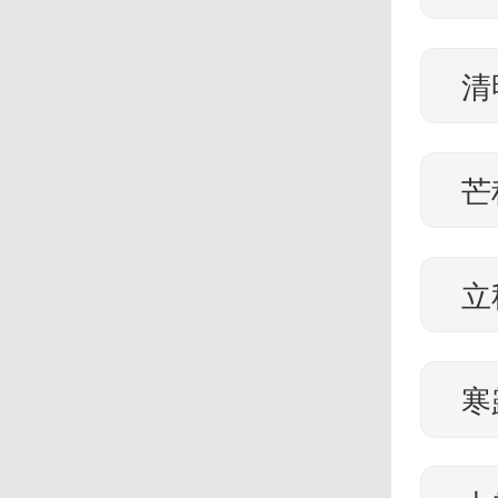
清
芒
立
寒