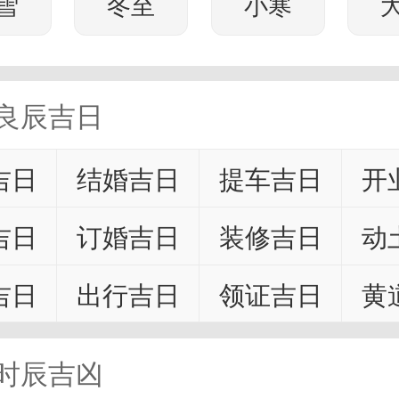
雪
冬至
小寒
良辰吉日
吉日
结婚吉日
提车吉日
开
吉日
订婚吉日
装修吉日
动
吉日
出行吉日
领证吉日
黄
时辰吉凶