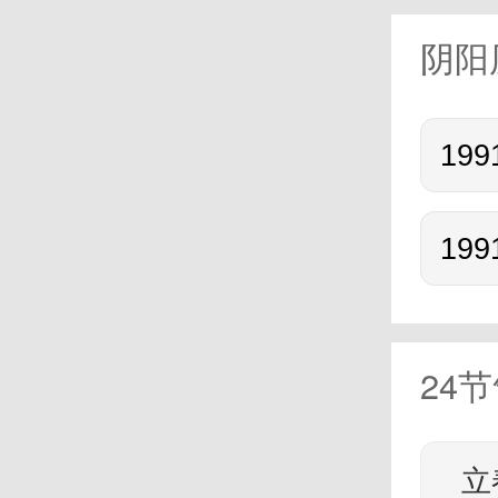
阴阳
24
立