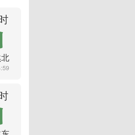
时
煞北
4:59
时
煞东