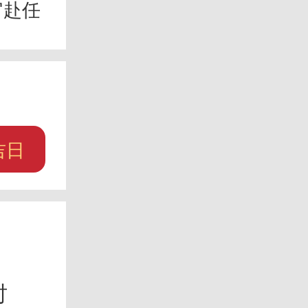
官赴任
吉日
时