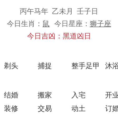
丙午马年 乙未月 壬子日
今日生肖：
鼠
今日星座：
狮子座
今日吉凶：黑道凶日
剃头
捕捉
整手足甲
沐
结婚
搬家
入宅
开
装修
交易
动土
订