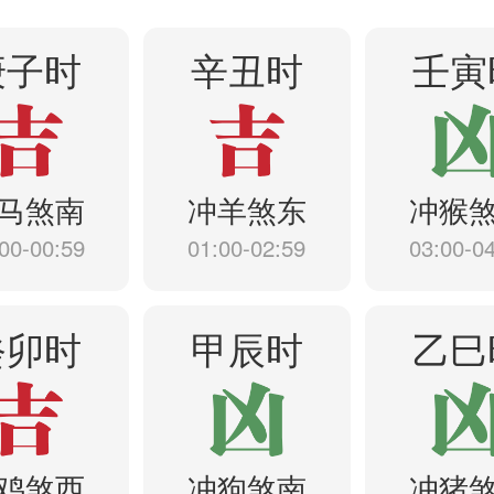
庚子时
辛丑时
壬寅
马煞南
冲羊煞东
冲猴
00-00:59
01:00-02:59
03:00-0
癸卯时
甲辰时
乙巳
鸡煞西
冲狗煞南
冲猪