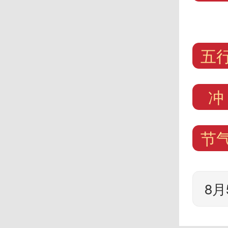
五
冲
节
8