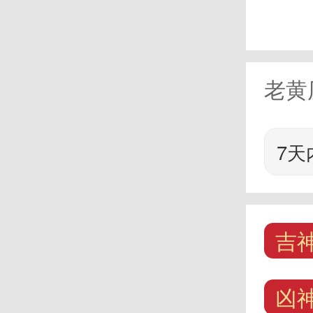
老黄
7天
吉
凶