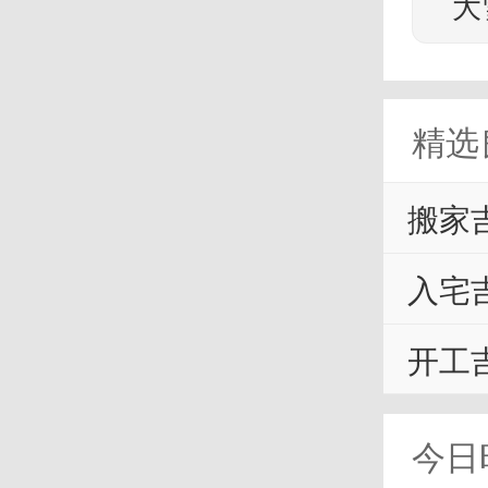
大
精选
搬家
入宅
开工
今日