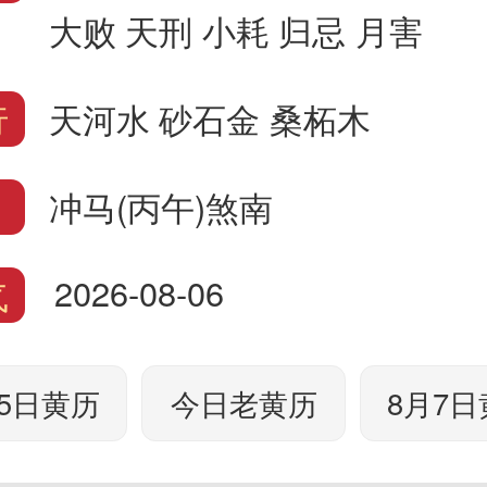
大败
天刑
小耗
归忌
月害
行
天河水
砂石金
桑柘木
冲马(丙午)煞南
2026-08-06
气
月5日黄历
今日老黄历
8月7日