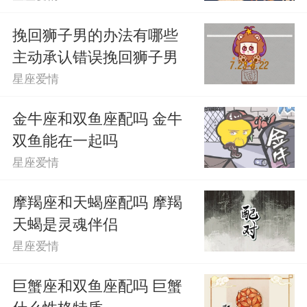
挽回狮子男的办法有哪些
主动承认错误挽回狮子男
星座爱情
金牛座和双鱼座配吗 金牛
双鱼能在一起吗
星座爱情
摩羯座和天蝎座配吗 摩羯
天蝎是灵魂伴侣
星座爱情
巨蟹座和双鱼座配吗 巨蟹
什么性格特质