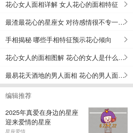
花心女人面相详解 女人花心的面相特征
好感，却难以抉择。天秤座男生的花心指
最渣最花心的星座女 对待感情很不专一的星座女
数虽不如前两个星座那么高，但他们的优
柔寡断很容易让感情变得复杂。
手相揭秘 哪些手相特征预示花心倾向
四、水瓶座男生：独立自主，感情难
花心女人的面相图解 花心的女人是什么面相
以约束
最易花天酒地的男人面相 花心的男人面相分析
水瓶座男生独立自主，他们追求精神
编辑推荐
层面的交流，对于感情的态度较为开放。
2025年真爱在身边的星座
他们不会轻易被一段感情束缚，而是更愿
迎来爱情的星座
意享受恋爱的过程。水瓶座男生的花心指
星座爱情