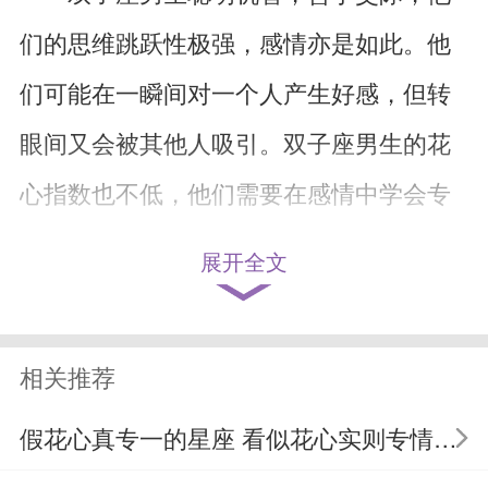
们的思维跳跃性极强，感情亦是如此。他
们可能在一瞬间对一个人产生好感，但转
眼间又会被其他人吸引。双子座男生的花
心指数也不低，他们需要在感情中学会专
注和坚定。
展开全文
三、天秤座男生：优柔寡断，难以抉
择
相关推荐
天秤座男生善于权衡利弊，他们在感
假花心真专一的星座 看似花心实则专情的星座
情中亦是如此。他们往往对多个异性产生