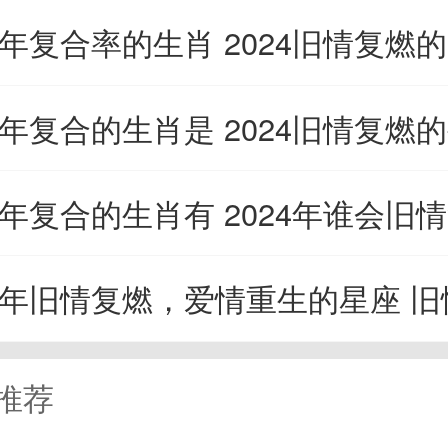
的人和自己。
24年复合率的生肖 2024旧情复燃
3、摩羯座：重修于好
24年复合的生肖是 2024旧情复燃
24年复合的生肖有 2024年谁会旧
座很可能会在2024年和前任
，尽管他们不高兴分手，对方伤
4年旧情复燃，爱情重生的星座 旧情难忘的
多。分手后，你享受一个人的放
推荐
都把自己放在第一位。你可以有