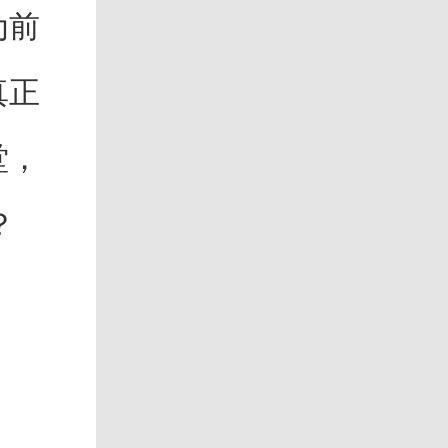
为前
真正
堂，
？