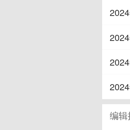
身边
20
20
20
摩羯
于好
202
你太
编辑
一切