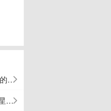
即使
么容
这段
讶地
星座
爱着
男
得起