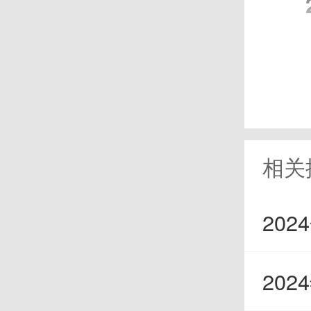
2
天秤
分手
易忘
相关
感情
202
发现
20
他们