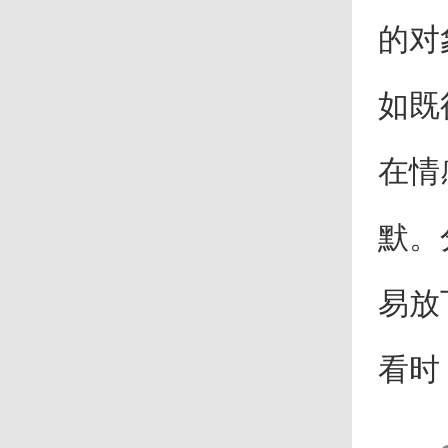
的对
如既
在情
默。
易放
看时