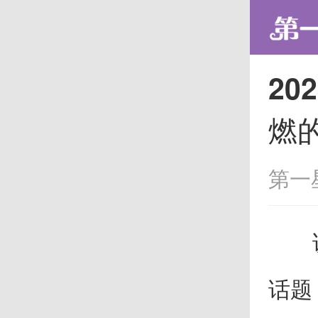
20
燃
第一
说到
话题