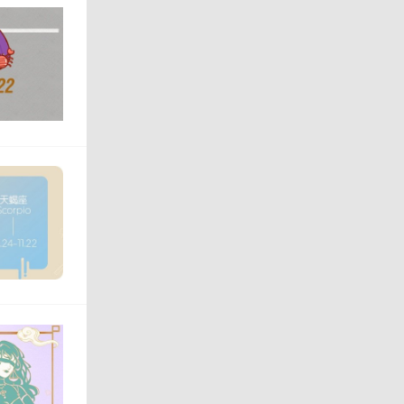
响他
，你
对方
以前
方，
学会