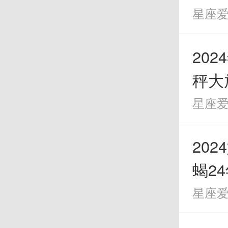
星座
体谅
20
秤大
星座
20
蝎2
星座