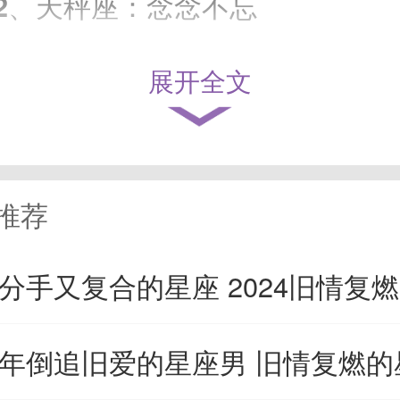
、天秤座：念念不忘
展开全文
座对旧爱有着深深的怀念。
后有了新的伴侣，前任也不会那
记。和前任分开后，他会一直把
推荐
放在心上。2024年，天秤座会惊
4分手又复合的星座 2024旧情复燃的
你的前任已经回头了，你的心还
24年倒追旧爱的星座男 旧情复燃的星座
。其实选择复合才是最好的。对