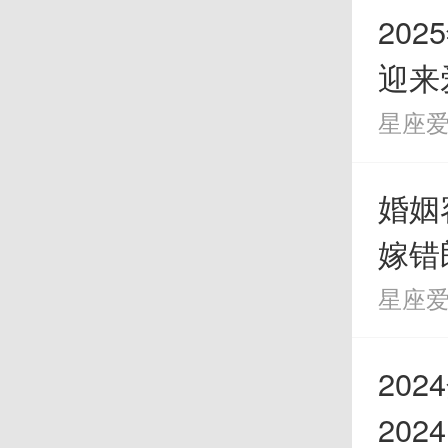
爱自
20
迎来
们的
星座
可能
婚姻
知道
嫁错
的事
星座
事实
20
20
要学