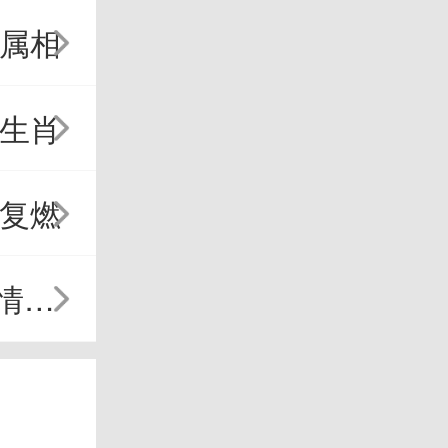
的属相
的生肖
情复燃
重归
害了
星座
松。
时间