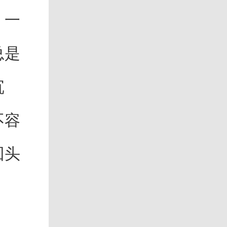
，一
总是
沉
不容
回头