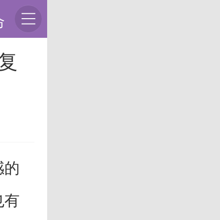
命
情复
感的
也有