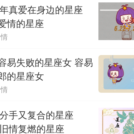
己。你不需要低三求四，这会影
25年真爱在身边的星座
爱情的星座
感情。但一旦对方回头寻求复合
爱情
会同意再次与对方在一起。只要
容易失败的星座女 容易
你的错误，你可能不会认真对待
郎的星座女
情。
爱情
上，我们都应该学会珍惜对
24分手又复合的星座
24旧情复燃的星座
会宽容，学会理解，学会信任，