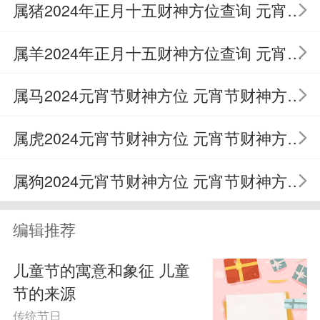
馅，芝麻馅，还有花生馅，吃了祝愿新年
属猪2024年正月十五财神方位查询 元宵节财神方位
生活都甜甜蜜蜜的，所以总体来说是具有
属羊2024年正月十五财神方位查询 元宵节财神方位
吉祥寓意的美食。
属马2024元宵节财神方位 元宵节财神方位概览
当天要迎接什么神仙
属虎2024元宵节财神方位 元宵节财神方位概览
我国本土信仰中，道家的三位神仙非
属狗2024元宵节财神方位 元宵节财神方位概览
常受到重视，分别是天官、地官和水官，
俗话说天官赐福、地官赦罪，水官解厄。
编辑推荐
而天官是正月十五下凡来的，传说会给人
儿童节的寓意和象征 儿童
们带来福分，不少人家会早早在家门口备
节的来源
传统节日
上案桌和供品，烧香叩拜，燃放爆竹，祈