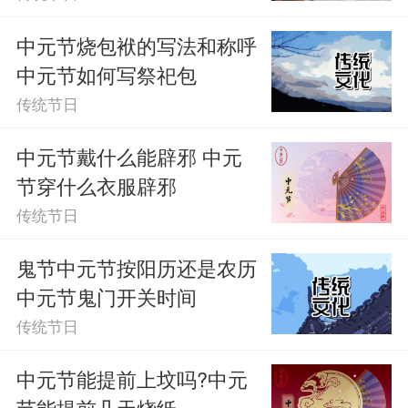
中元节烧包袱的写法和称呼
中元节如何写祭祀包
传统节日
中元节戴什么能辟邪 中元
节穿什么衣服辟邪
传统节日
鬼节中元节按阳历还是农历
中元节鬼门开关时间
传统节日
中元节能提前上坟吗?中元
节能提前几天烧纸