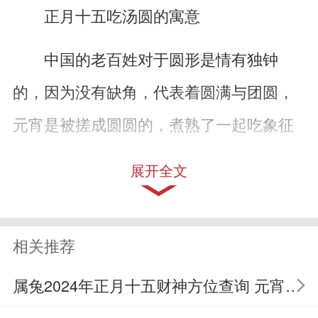
正月十五吃汤圆的寓意
中国的老百姓对于圆形是情有独钟
的，因为没有缺角，代表着圆满与团圆，
元宵是被搓成圆圆的，煮熟了一起吃象征
阖家团聚。而且主要原材料就是糯米，而
展开全文
糯米是一种非常适合在冬季食用的滋补食
材。正月十五还在冬天，吃了有利于均衡
相关推荐
营养，促进身体健康，具有安康的寓意。
属兔2024年正月十五财神方位查询 元宵节财神方位
另外元宵最常见的就是甜口的，比如豆沙