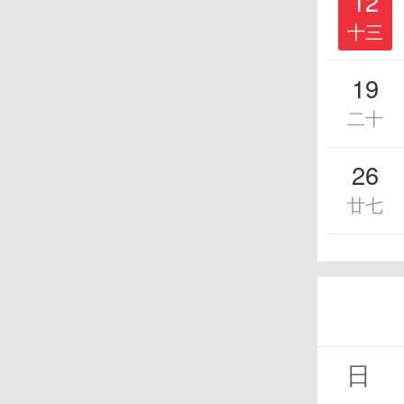
12
十三
19
二十
26
廿七
日