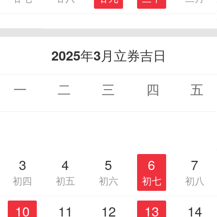
2025年3月立券吉日
一
二
三
四
五
3
4
5
6
7
初四
初五
初六
初七
初八
10
11
12
13
14