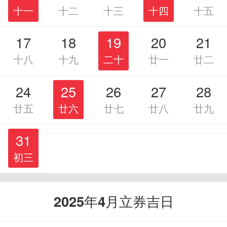
十一
十二
十三
十四
十五
17
18
19
20
21
十八
十九
二十
廿一
廿二
24
25
26
27
28
廿五
廿六
廿七
廿八
廿九
31
初三
2025年4月立券吉日