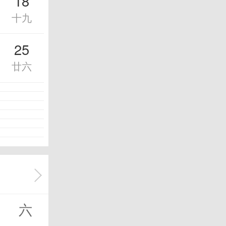
18
十九
25
廿六
六