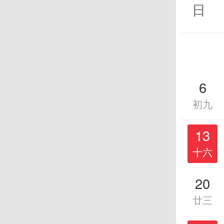
日
6
初九
13
十六
20
廿三