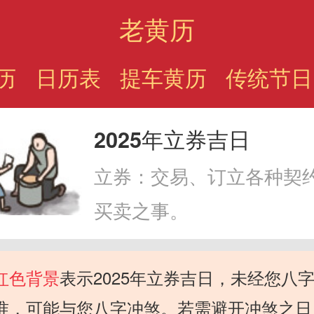
老黄历
历
日历表
提车黄历
传统节日
2025年立券吉日
立券：交易、订立各种契
买卖之事。
红色背景
表示2025年立券吉日，未经您八
准，可能与您八字冲煞。若需避开冲煞之日