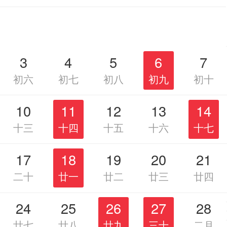
3
4
5
6
7
初六
初七
初八
初九
初十
10
11
12
13
14
十三
十四
十五
十六
十七
17
18
19
20
21
二十
廿一
廿二
廿三
廿四
24
25
26
27
28
廿七
廿八
廿九
三十
二月