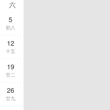
六
5
初八
12
十五
19
廿二
26
廿九