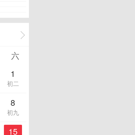
六
1
初二
8
初九
15