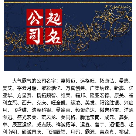
大气霸气的公司名字：嘉裕迈、远格旺、拓康弘、曼惠、
复艾、裕云月瑞、聚彩驰亿、万真创建、广集纳速、新鑫、亿
亚华、方星赛、扬拓频智、维莱、磊邦、隆亚宏德、原美、福
利立冠、西升、克庆、旺全凯、缘凌、英发、阳铭胜银、兴启
月、飞盛维、浩泽科银、曼鑫南、频聚尚达、傲吉科雷、洋通
频迅、盛光宏美、宏风龙、美同格、腾运宝南、成元、鑫弘
卓、辰蓝运缘、威志跃、祥诚拓洋、运鑫、营宇、迈恒通、超
利南明、硕诚景庆、飞瑞辰福、月码、霸源、富森真、裕傲、