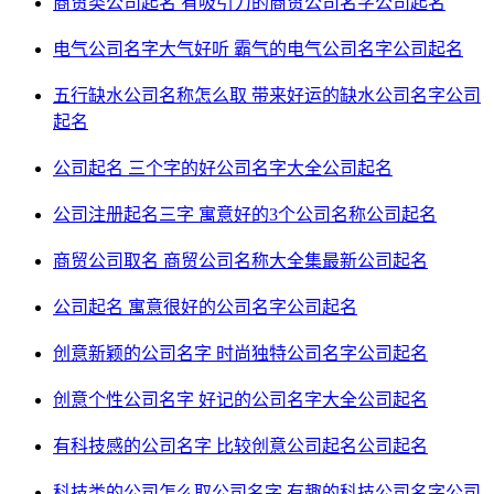
商贸类公司起名 有吸引力的商贸公司名字
公司起名
电气公司名字大气好听 霸气的电气公司名字
公司起名
五行缺水公司名称怎么取 带来好运的缺水公司名字
公司
起名
公司起名 三个字的好公司名字大全
公司起名
公司注册起名三字 寓意好的3个公司名称
公司起名
商贸公司取名 商贸公司名称大全集最新
公司起名
公司起名 寓意很好的公司名字
公司起名
创意新颖的公司名字 时尚独特公司名字
公司起名
创意个性公司名字 好记的公司名字大全
公司起名
有科技感的公司名字 比较创意公司起名
公司起名
科技类的公司怎么取公司名字 有趣的科技公司名字
公司