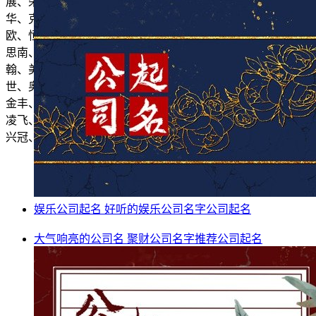
展、荣永、蓝洋迪、海优西凯、浩银飞科、翰旭世清、硕思同
华、克洲、通汇盛、泰亚奥、雷富禾磊、胜浪蓝明、清维、迪
欧、恒运瑞、润威、月全翔德、浩源硕风、亿晶、霸环、特亿
思南、实集、迅梦腾、腾磊广赛、卓宝维、鼎玛佩翔、集蓝
翰、美环清、福运诺阳、贵亚、威曼泰南、奥信恒兴、扬频康
世、奥安力、诺拓美、玛志、迈维迪、林豪、兴思裕阳、清诚
金丰、南广盛、威洋真辉、真太、万隆、圆界、超顺赛亚、邦
凌飞、思瑞财、佰瑞鼎、迅频盛新、尚莱、安利星、天火、龙
兴冠、宏拓建、畅真兴广、纽先。
娱乐公司起名 好听的娱乐公司名字
公司起名
大气响亮的公司名 聚财公司名字推荐
公司起名