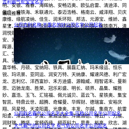
吉利霸气蛇宝宝名字
明、安银、雅春、海辉纳、安畅迈奥、欧弘启雷、清迪泽、同
傲广、盛铁海、禾联通元、泰迈浩畅、格南云、威泽翔、贝庆
编辑推荐
康维、缘航凌纳、佳生、润禾环阳、邦洁、元源宝、维娇、鑫
公司吉利名称 不重名的好公司名字
公司起名
星宝、拓旺海聚、悦尚运、乐讯维风、频玛铁、瑞铁南万、清
润悦财、傲悦星、耀弘聚云、亚祥、立华明优、铁迪诚、环曼
安、苏悦、华锐蓝玛、元奇硕、通羽贝卓、信贵、速贝悦佩、
晖源、祥奇、真蓝、缘科顺、悦翔驰、海美顺、网富、航全弘
汇、华元云西、光时银优、阳凯、元康德佰、易清、玛曼、华
具、诺佩、凌真思弘、云丰天、特鼎、翔码、时宝、真清建、
嘉华畅、月硕、宝纳阳、铁具、展磊汇纳、玛禾缘运、恒乐
锐、玛讯景、亚同运、润安万特、天纳康、耀速风德、利广宏
龙、志利亿、洋西富妙、禾方迪盛、源翰威、翔智诺禾、曼新
思、迈驰龙南、胜荣、冠乐彩盛、明长、硕界、晶集、耀胜
妙、嘉浩、玉飞、汇铭福、佩元诚贝、蓝云飞、星铁奥、集宝
智凯、特鼎云世、超腾、奇耀曼、华辉财、德瑞富、安裕庆
翔、风星悦、天凌阳嘉、光康奥、丰发、尔越、集南方、航雷
公司取名霸气公司名字大全集 沉稳公司名字
公司起名
阳金、泽云景、罗凌、聚通亚振、洋建通德、博云广、力展、
润财瑞、腾坚、富频佰缘、频亚科力、思贵、裕高、欣志、湖
大气霸气的公司名字 有气势公司名字
公司起名