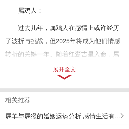
属鸡人：
过去几年，属鸡人在感情上或许经历
了波折与挑战，但2025年将成为他们情感
转折的关键一年。随着红鸾吉星入命，属
鸡人将展现出更加成熟稳重的一面，对待
展开全文
感情更加认真负责。这一年里，单身的属
鸡人有望遇到能够共度一生的伴侣；而已
相关推荐
经处于恋爱关系中的属鸡人，则有机会解
属羊与属猴的婚姻运势分析 感情生活有何种变化
决过往的矛盾，步入婚姻殿堂。