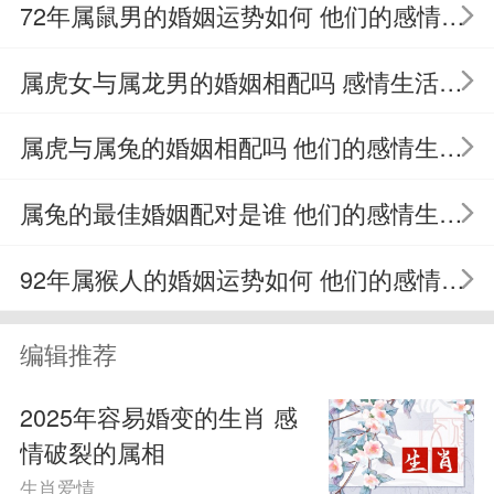
72年属鼠男的婚姻运势如何 他们的感情生活将有何种变化
属兔人：
属虎女与属龙男的婚姻相配吗 感情生活如何发展
对于属兔人来说，2025年将是缘分降
属虎与属兔的婚姻相配吗 他们的感情生活将如何
临、幸福美满的一年。受到吉星的眷顾，
属兔人的整体运势将呈现上升趋势，不仅
属兔的最佳婚姻配对是谁 他们的感情生活将如何发展
事业和财运有望取得突破，感情生活也将
92年属猴人的婚姻运势如何 他们的感情生活将有何种变化
迎来美好时光。单身的属兔人将在亲朋好
友的介绍下，遇到与自己心灵契合的另一
编辑推荐
半；而正在恋爱中的属兔人，则可以期待
2025年容易婚变的生肖 感
情破裂的属相
与伴侣共同走向婚姻的殿堂。
生肖爱情