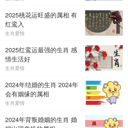
属狗人：
2025桃花运旺盛的属相 有
红鸾入
2025年对于属狗人而言，是告别单
生肖爱情
身、拥抱幸福的最佳时期。尽管过去在感
2025红鸾运最强的生肖 感
情路上遭遇过挫折，但在红鸾星的照耀
情生活好
下，属狗人将重新找回对爱情的信心与勇
生肖爱情
气。无论是通过社交活动还是日常生活中
2024年结婚的生肖 2024年
的偶遇，属狗人都有机会遇到让自己心动
会有姻缘的属相
的人，并与对方建立起深厚的感情联系。
生肖爱情
2024年背叛婚姻的生肖 婚