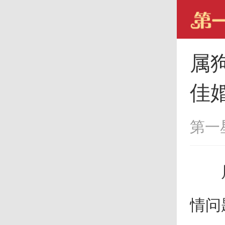
属
佳
第一
属狗
情问