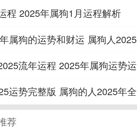
故的拒绝他人的好意，在这期间
运程 2025年属狗1月运程解析
主动的去赴约，未来的人生另一
5年属狗的运势和财运 属狗人2025年好
在其中相亲，需要提升的修养以
025流年运程 2025年属狗运势运程
形象，若是身材不太理想，需要
25运势完整版 属狗的人2025年全年
身减肥，否则会让自己不太理想
起来特别的不好。
推荐