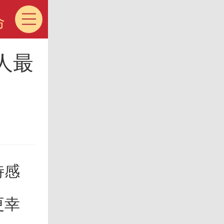
命
人最
待感
更幸