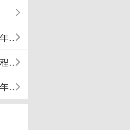
需要
半可
不好
及外
详解
及时
运程
，让