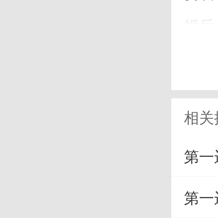
婚后
的感
2
相关
属狗
第一
间处
第一
朋友