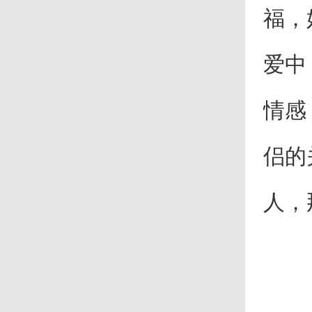
福，
爱中
情感
侣的
人，