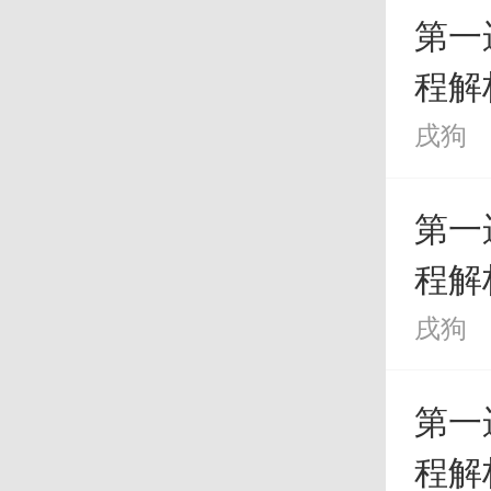
3
第一
程解
属狗
戌狗
与属
第一
人会
程解
经营
戌狗
关系
第一
围，
程解