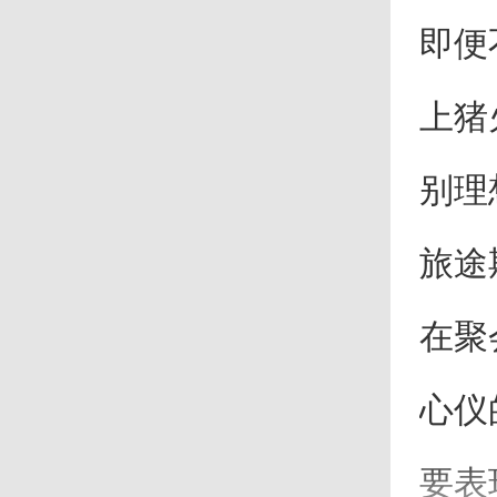
即便
上猪
别理
旅途
在聚
心仪
要表