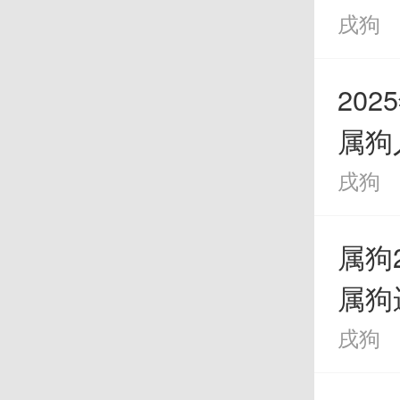
戌狗
会有
的爱
20
属狗
到甜
戌狗
4
属狗2
属狗
属狗
戌狗
属虎