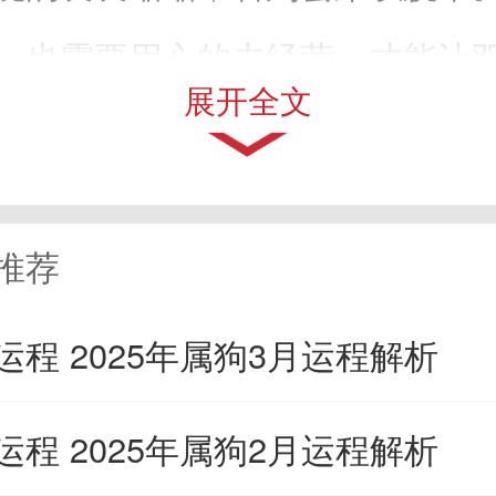
，也需要用心的去经营，才能让
展开全文
情发展的越来越理想。
、马年
推荐
人的正缘会在马年间出现，
运程 2025年属狗3月运程解析
在和太岁的年份中，会有很多的
运程 2025年属狗2月运程解析
帮助属狗人介绍对象，属狗人不