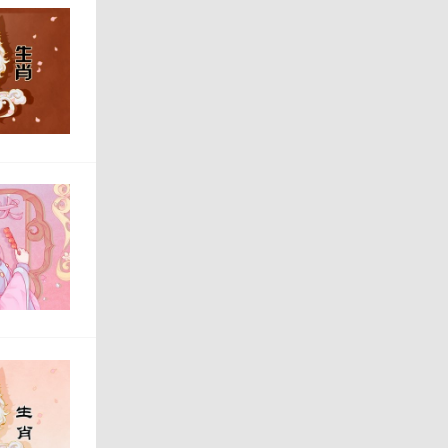
属兔
属狗
心去
婚姻
所包
身边