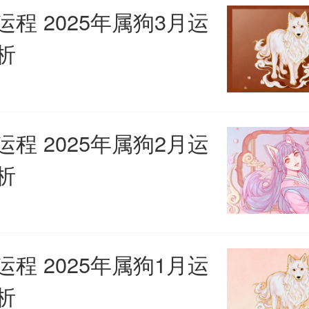
、兔年
运程 2025年属狗3月运
析
人的正缘会在兔年间出现，
狗为三合的关系，属土在这年间
运程 2025年属狗2月运
散发出强大的魅力，即便没有用
析
感情生活，最后也会拥有理想的
。属狗人虽然不会被。光芒万丈
运程 2025年属狗1月运
但会给人一种脚踏实地的感觉，
析