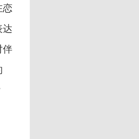
在恋
表达
对伴
的
？