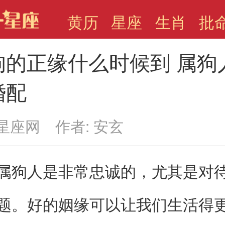
黄历
星座
生肖
批
狗的正缘什么时候到 属狗
婚配
星座网 作者: 安玄
人是非常忠诚的，尤其是对
题。好的姻缘可以让我们生活得