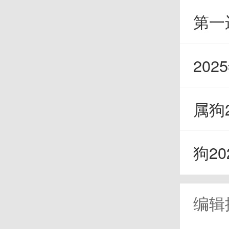
缘无
第一
积极
202
能会
属狗2
在的
狗20
的健
人看
编辑