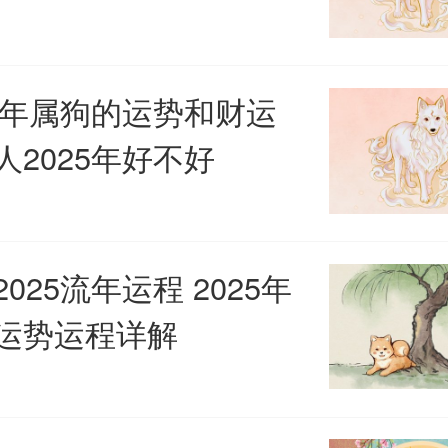
很多的追求者，属狗人可以根据
好选择心仪的另一半，很快就会
25年属狗的运势和财运
人2025年好不好
蜜的恋爱生活。
、虎年
025流年运程 2025年
运势运程详解
人的正缘在虎年间出现，属
没有相合的关系，在这期间属人