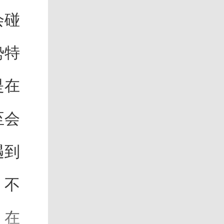
会碰
势特
是在
至会
遇到
，不
。在