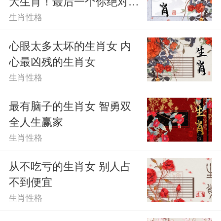
大生肖！最后一个你绝对想
开心，也不想因为别人的一些说法而影响
不到！
生肖性格
到自己。
心眼太多太坏的生肖女 内
心最凶残的生肖女
属鼠女：不愿妥协
生肖性格
属鼠女是一个不愿意妥协的人，她们
最有脑子的生肖女 智勇双
觉得对别人的要求是要有自己的，就算是
全人生赢家
自己不开心，她们也会过得很快乐，但是
生肖性格
这就让她们太过于固执了，其实很多时
从不吃亏的生肖女 别人占
候，有时候她们也只不过是自己认为会有
不到便宜
生肖性格
的，毕竟很多事情还是需要自己妥协的，