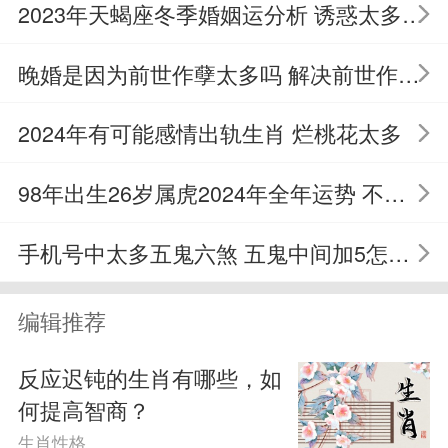
2023年天蝎座冬季婚姻运分析 诱惑太多要小心
子
晚婚是因为前世作孽太多吗 解决前世作孽的办法
属鸡女是一个性格很霸道的人，她们
不论做什么事情都很有领导能力的人，所
2024年有可能感情出轨生肖 烂桃花太多
以她们总是喜欢什么都自己去争取，也会
98年出生26岁属虎2024年全年运势 不会有太多大起大落
为了自己的利益而去装作很不顺眼的样
手机号中太多五鬼六煞 五鬼中间加5怎么理解
子，这样的她们是很容易就会被别人看不
起的，她们想要变得自信一点，不要觉得
编辑推荐
自己很优秀，其实自己的能力是会慢慢的
反应迟钝的生肖有哪些，如
提升起来的，所以她们希望自己可以有自
何提高智商？
生肖性格
信。