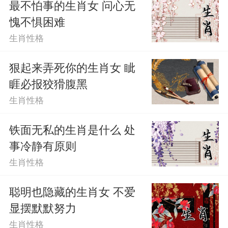
为了自己不被别人不接受，她们宁愿选择
最不怕事的生肖女 问心无
愧不惧困难
选择妥协，也不愿意去改变别人。
生肖性格
属鸡女：喜欢自以为是
狠起来弄死你的生肖女 眦
属鸡女是一个很喜欢自以为是的人，
睚必报狡猾腹黑
生肖性格
她们觉得别人说的话很好，别人说的话也
很好，但是她们其实并不是这样认为，她
铁面无私的生肖是什么 处
事冷静有原则
们不觉得自己在这个世界上是这样的，她
生肖性格
们觉得自己是这样的，她们觉得对方如果
聪明也隐藏的生肖女 不爱
说的话是这样的，那么她们也是这样认为
显摆默默努力
的，她们觉得自己做的事情也是这样认为
生肖性格