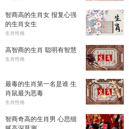
的，但是她们又非常的喜欢对方，也就是
智商高的生肖女 报复心强
这个样子的。
的生肖女生
生肖性格
最后，无论生肖如何，每个人都值得
高智商的生肖 聪明有智慧
被尊重和理解。在与这些女性互动时，我
生肖性格
们可以更加包容和耐心，努力理解她们，
建立更加和谐的关系。生活中的多样性让
最毒的生肖第一名是谁 生
这个世界更加有趣，也让我们更容易成长
肖鼠最为恶毒
生肖性格
和学习。
智商奇高的生肖男 心思细
腻高深莫测