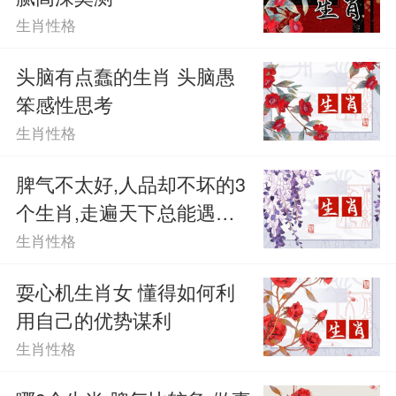
生肖性格
头脑有点蠢的生肖 头脑愚
笨感性思考
生肖性格
脾气不太好,人品却不坏的3
个生肖,走遍天下总能遇见
知己贵人!
生肖性格
耍心机生肖女 懂得如何利
用自己的优势谋利
生肖性格