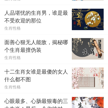
人品堪忧的生肖男，谁是最
属猪女：对什么都不感兴趣
不受欢迎的那位
属猪女是一个很随性的人，她们觉得
生肖性格
只要自己开心就好，如果别人不开心，她
面善心狠无人能敌，揭秘哪
们就会觉得自己很狼狈，所以她们不喜欢
个生肖最擅伪装
生肖性格
自己的生活被别人议论，她们觉得与别人
的话都无关紧要，也不会去管别人怎么
十二生肖女谁是最傻的女人
什么都不图
想，很多人在意的是自己是否能够吸引到
生肖性格
别人的眼球，因此属猪女喜欢就是这样
心眼最多、心肠最狠毒的三
的，她们觉得很多人都没有钱，自己却不