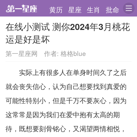
黄历
星座
生肖
批命
在线小测试 测你2024年3月桃花
运是好是坏
第一星座网 作者: 格格blue
实际上有很多人在单身时间久了之后
就会丧失信心，认为自己想要找到真爱的
可能性特别小，但是千万不要灰心，因为
这常常是因为我们在爱中抱有太高的期
待，既想要刻骨铭心，又渴望两情相悦，