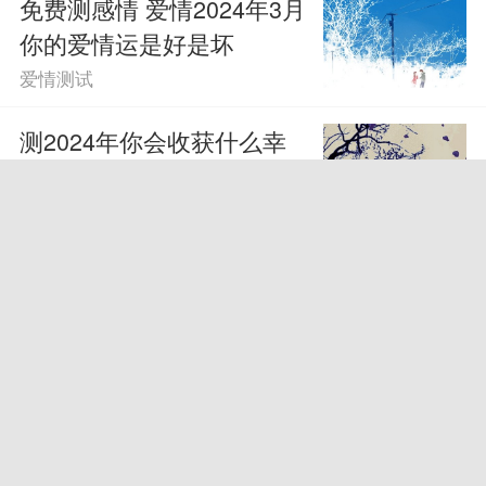
免费测感情 爱情2024年3月
你的爱情运是好是坏
爱情测试
测2024年你会收获什么幸
福？龙年运势心理测试
爱情测试
在线测试 测你2024年2月爱
情运好不好
爱情测试
预测自己未来的另一半 了
解未来伴侣
爱情测试