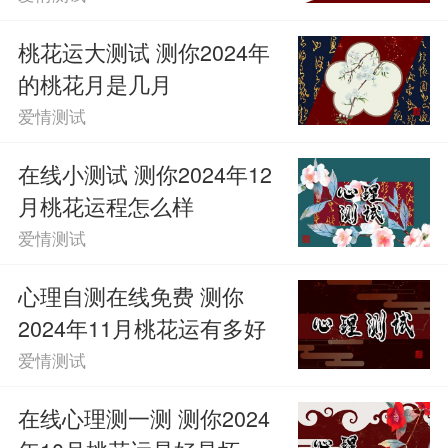
你在爱情方面有着很强的好胜心，希
望自己的情感足够刻骨铭心，所以当爱上
桃花运大测试 测你2024年
的桃花月是几月
一个人以后，就可以无微不至的奉献，甚
爱情测试
至遇到了困难和挫折也能够迎难而上，而
在线小测试 测你2024年12
这种态度通常是能够吸引到和自己相似的
月桃花运程怎么样
人，在这段时间也许有进展。
爱情测试
D、你2024年3月桃花运非常好
心理自测在线免费 测你
2024年11月桃花运有多好
你的个性是比较活泼的，不论是和异
爱情测试
性还是同性相处，都能够展现出自己活泼
在线心理测一测 测你2024
热情的一面，并且也懂得怎样去处理人际