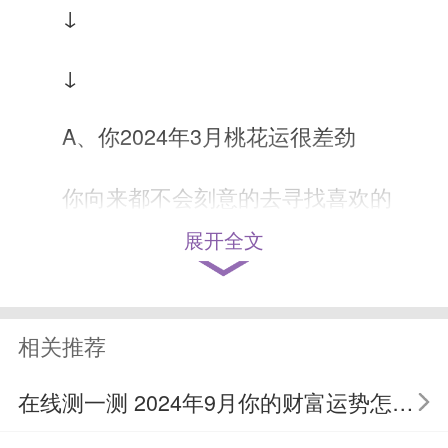
↓
↓
A、你2024年3月桃花运很差劲
你向来都不会刻意的去寻找喜欢的
展开全文
人，因为你很容易知足，即便长久的处于
单身状态，也能够找方法让自己感到满
足，并且很害怕处理人际关系，对于恋爱
相关推荐
关系的尺度也拿捏不准，而这段时间运势
在线测一测 2024年9月你的财富运势怎么样
也不太好，所以无法脱单。