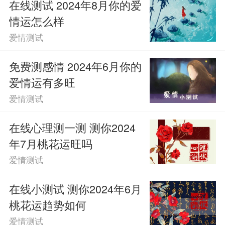
在线测试 2024年8月你的爱
情运怎么样
爱情测试
免费测感情 2024年6月你的
爱情运有多旺
爱情测试
在线心理测一测 测你2024
年7月桃花运旺吗
爱情测试
在线小测试 测你2024年6月
桃花运趋势如何
爱情测试