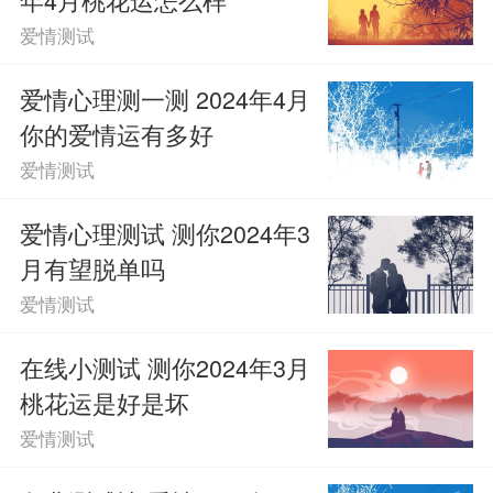
爱情测试
爱情心理测一测 2024年4月
你的爱情运有多好
爱情测试
爱情心理测试 测你2024年3
月有望脱单吗
爱情测试
在线小测试 测你2024年3月
桃花运是好是坏
爱情测试