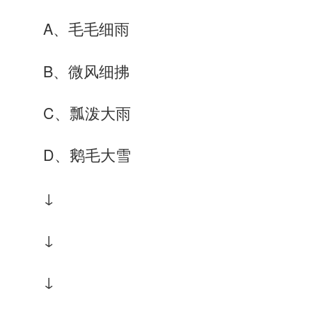
A、毛毛细雨
B、微风细拂
C、瓢泼大雨
D、鹅毛大雪
↓
↓
↓