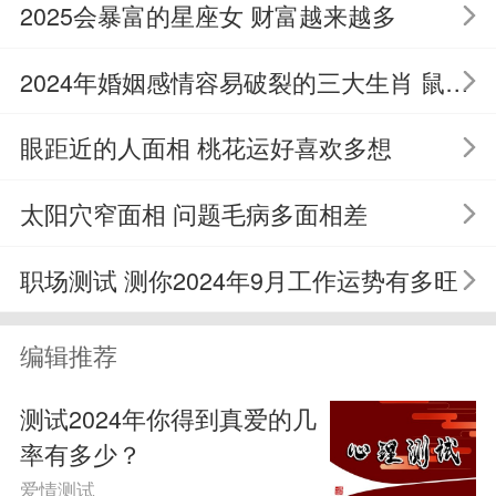
2025会暴富的星座女 财富越来越多
你的外形是很突出的，还明白如何打
2024年婚姻感情容易破裂的三大生肖 鼠马龙要多和伴侣沟通
扮自己，并且性格开朗活泼，从很早的时
候开始身边就有很多的追求者，虽然你的
眼距近的人面相 桃花运好喜欢多想
择偶条件会有一点苛刻，但这反而能够激
太阳穴窄面相 问题毛病多面相差
起他人的注意，这个月的桃花运会明显变
职场测试 测你2024年9月工作运势有多旺
好，很容易就能找到对象。
编辑推荐
B、你2024年11月桃花运还行
测试2024年你得到真爱的几
你的个性是有一点内敛的，而且很容
率有多少？
易害羞，在感情方面也会有一点敏感，经
爱情测试