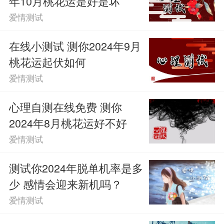
年10月桃花运是好是坏
会说错话，这段时间的桃花运不太好，所
爱情测试
以感情方面的发展也不会很顺利。
在线小测试 测你2024年9月
桃花运起伏如何
D、你2024年11月桃花运不顺
爱情测试
你对于缘分向来都是毫不在意的样
心理自测在线免费 测你
子，很少会向往甜蜜的爱情生活，反而觉
2024年8月桃花运好不好
爱情测试
得自己单身的日子也不错，所以基本不会
主动去追求别人，再加上这个月的桃花运
测试你2024年脱单机率是多
少 感情会迎来新机吗？
很不顺，你没有机会遇到喜欢的人，而是
爱情测试
需要花费时间去应对各种烂桃花。