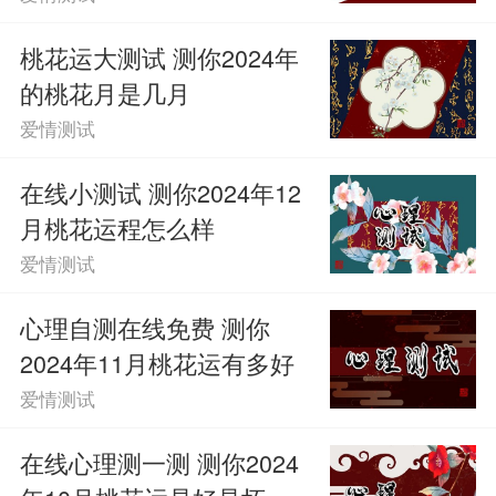
常会因为自己的个性错失缘分，尤其是在
桃花运大测试 测你2024年
上半年的时候，会把自己的主要精力都放
的桃花月是几月
爱情测试
在工作上，但是在11月份这段时间，困境
能够得到解决，桃花运会提升起来。
在线小测试 测你2024年12
月桃花运程怎么样
C、你2024年11月桃花运一般
爱情测试
你在任何时候都是很直接的，从来都
心理自测在线免费 测你
2024年11月桃花运有多好
不拘小节，但是在和异性相处的时候却会
爱情测试
感到烦躁，因为你在喜欢的人面前，很容
在线心理测一测 测你2024
易紧张，即便自己渴望被关注，但是经常