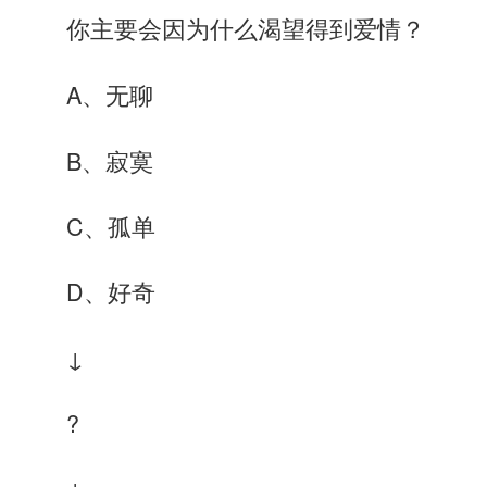
你主要会因为什么渴望得到爱情？
A、无聊
B、寂寞
C、孤单
D、好奇
↓
?